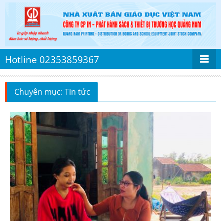
Hotline 02353859367
Chuyên mục: Tin tức