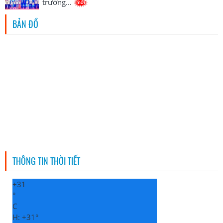
trường...
BẢN ĐỒ
THÔNG TIN THỜI TIẾT
+
31
°
C
H:
+
31°